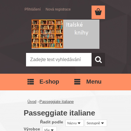
Přihlášení
Nová registrace
E-shop
Menu
Úvod
»
Passeggiate italiane
Passeggiate italiane
Řadit podle
Názvu
Sestupně
Výrobce
Vše