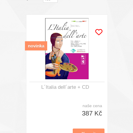
novinka
L´Italia dell´arte + CD
naše cena
387 Kč