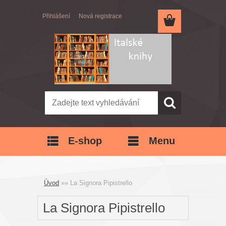
Přihlášení
Nová registrace
E-shop
Menu
Úvod
»
»
La Signora Pipistrello
La Signora Pipistrello