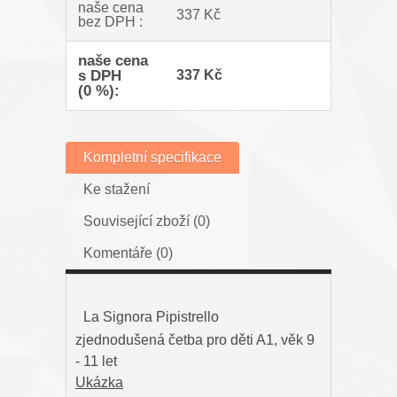
naše cena
337 Kč
bez DPH :
naše cena
s DPH
337 Kč
(0 %):
Kompletní specifikace
Ke stažení
Související zboží (0)
Komentáře (0)
La Signora Pipistrello
zjednodušená četba pro děti A1, věk 9
- 11 let
Ukázka