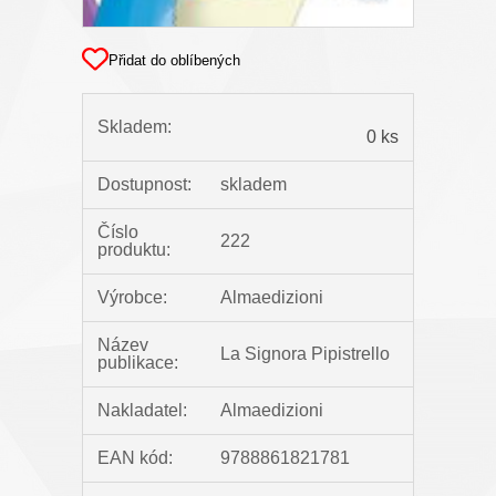
Přidat do oblíbených
Skladem:
0 ks
Dostupnost:
skladem
Číslo
222
produktu:
Výrobce:
Almaedizioni
Název
La Signora Pipistrello
publikace:
Nakladatel:
Almaedizioni
EAN kód:
9788861821781