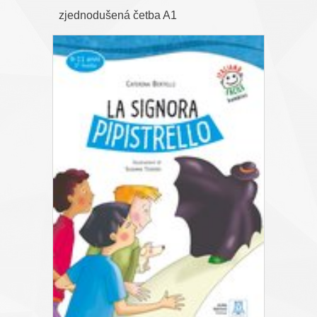
zjednodušená četba A1